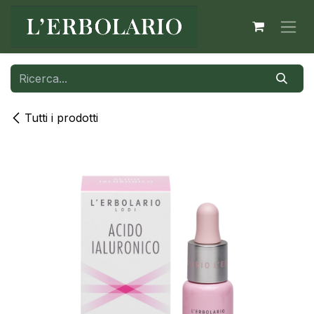
Passa al contenuto
Tutti i prodotti