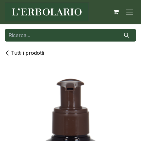
Passa al contenuto
Tutti i prodotti