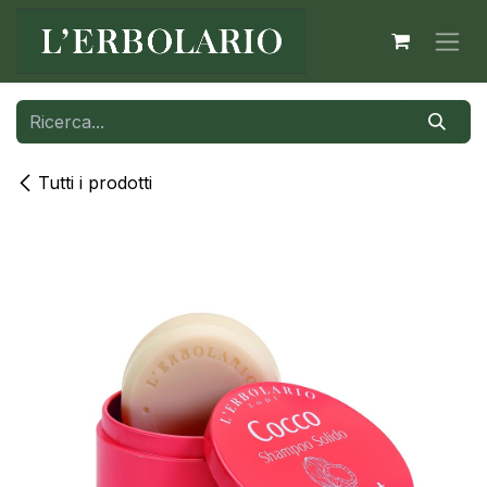
Passa al contenuto
Tutti i prodotti