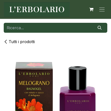
Passa al contenuto
Tutti i prodotti