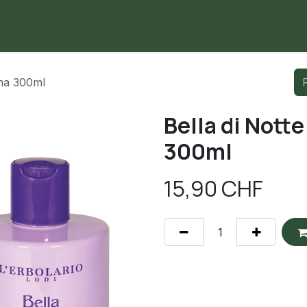
me
Negozio
Contattaci
uma 300ml
Bella di Not
300ml
15,90
CHF