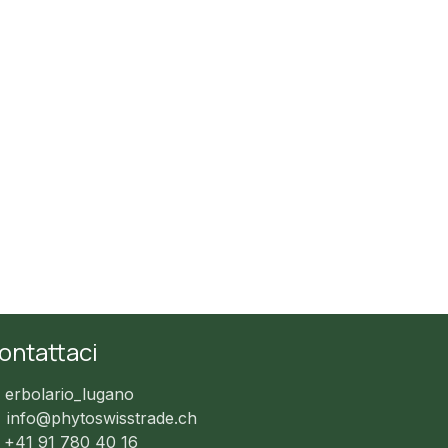
ontattaci
erbolario_lugano
info@phytoswisstrade.ch
+41 91 780 40 16