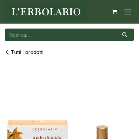
Passa al contenuto
Tutti i prodotti