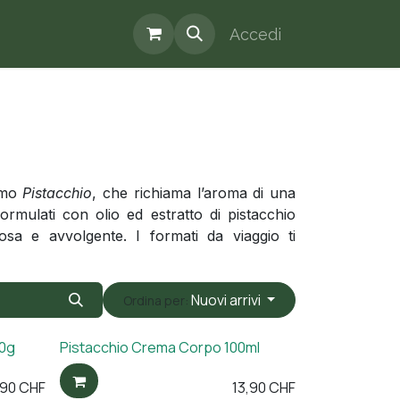
Accedi
fumo
Pistacchio
, che richiama l’aroma di una
formulati con olio ed estratto di pistacchio
osa e avvolgente. I formati da viaggio ti
Nuovi arrivi
Ordina per:
60g
Pistacchio Crema Corpo 100ml
,90
CHF
13,90
CHF