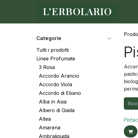
Passa al contenuto
Ho
Prodot
Categorie
P
Tutti i prodotti
Linee Profumate
Accen
3 Rosa
pastic
Accordo Arancio
biolo
Accordo Viola
permet
Accordo di Ebano
Alba in Asia
Albero di Giada
Altea
Pista
Amarena
Ambraliquida