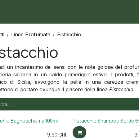
me
Negozio
Contattaci
ti
Linee Profumate
Pistacchio
istacchio
di un incantesimo dei sensi con le note golose del pro
ceria siciliana in un caldo pomeriggio estivo. I prodotti, 
gico di Sicilia, avvolgono la pelle in una carezza crem
tono di portare ovunque il piacere della linea
Pistacchio.
cchio Bagnoschiuma 100ml
Pistacchio Shampoo Solido 
9,90
CHF
9