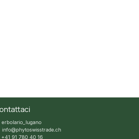
ontattaci
erbolario_lugano
info@phytoswisstrade.ch
+41 91 780 40 16