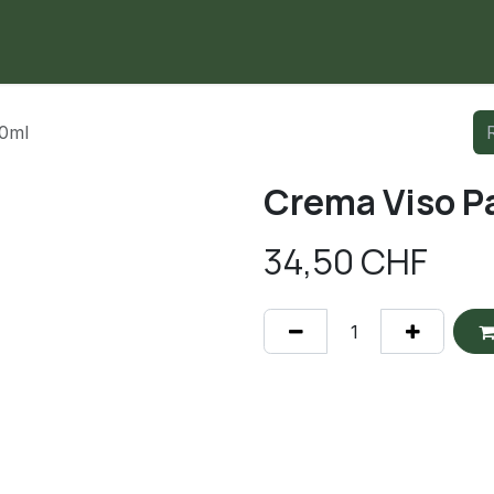
me
Negozio
Contattaci
50ml
Crema Viso P
34,50
CHF