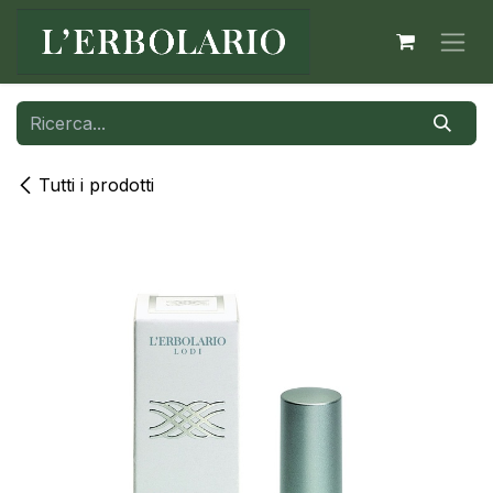
Passa al contenuto
Tutti i prodotti