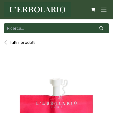
Passa al contenuto
Tutti i prodotti