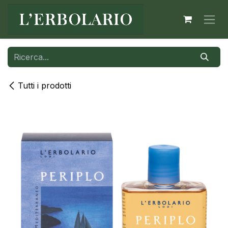
Passa al contenuto
Tutti i prodotti