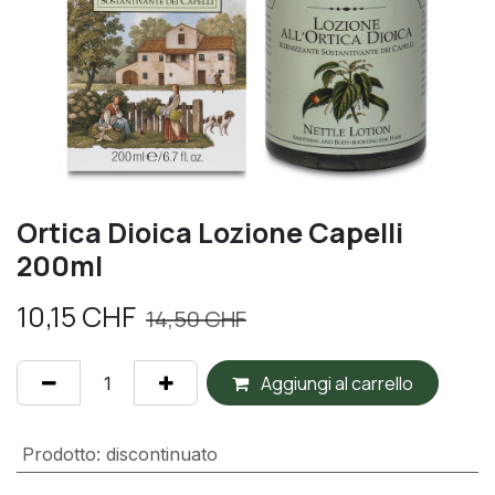
Ortica Dioica Lozione Capelli
200ml
10,15
CHF
14,50
CHF
Aggiungi al carrello
Prodotto
:
discontinuato