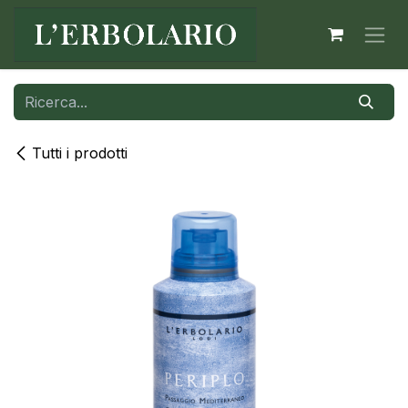
Passa al contenuto
Tutti i prodotti