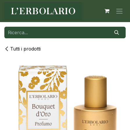
Passa al contenuto
Tutti i prodotti