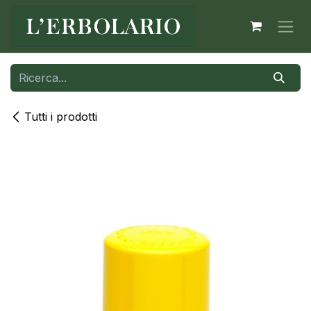
Passa al contenuto
Tutti i prodotti