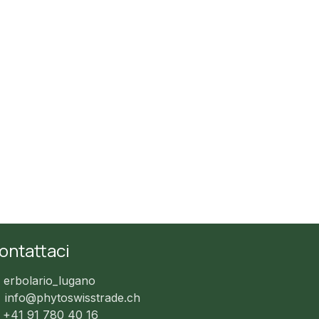
ontattaci
erbolario_lugano
info@phytoswisstrade.ch
+41 91 780 40 16