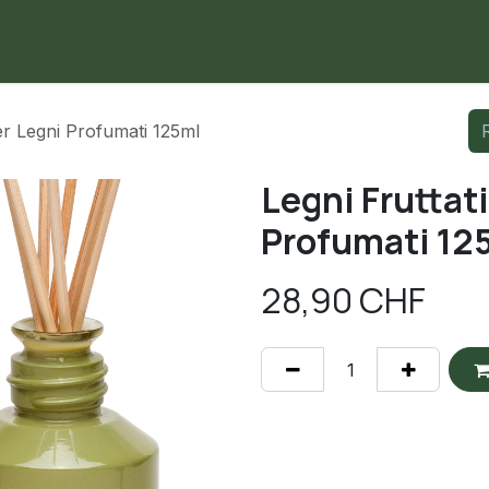
me
Negozio
Contattaci
er Legni Profumati 125ml
Legni Fruttat
Profumati 12
28,90
CHF