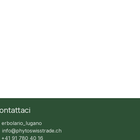
ontattaci
erbolario_lugano
info@phytoswisstrade.ch
+41 91 780 40 16