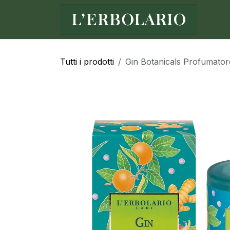
Passa al contenuto
Ho
Tutti i prodotti
Gin Botanicals Profumator