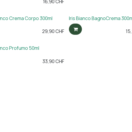
16,90
CHF
Bianco Crema Corpo 300ml
Iris Bianco BagnoCrema 300m
29,90
CHF
15
ianco Profumo 50ml
33,90
CHF