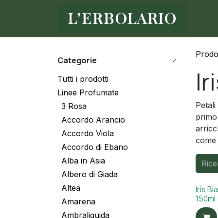
Passa al contenuto
Ho
Prodot
Categorie
Ir
Tutti i prodotti
Linee Profumate
Petali
3 Rosa
primo
Accordo Arancio
arricc
Accordo Viola
come i
Accordo di Ebano
Alba in Asia
Albero di Giada
Altea
Iris B
150ml
Amarena
Ambraliquida